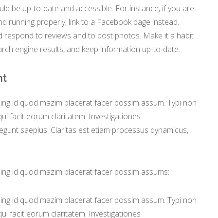
uld be up-to-date and accessible. For instance, if you are
nd running properly, link to a Facebook page instead.
 respond to reviews and to post photos. Make it a habit
arch engine results, and keep information up-to-date.
ht
ming id quod mazim placerat facer possim assum. Typi non
 qui facit eorum claritatem. Investigationes
legunt saepius. Claritas est etiam processus dynamicus,
.
ming id quod mazim placerat facer possim assums:
ming id quod mazim placerat facer possim assum. Typi non
 qui facit eorum claritatem. Investigationes