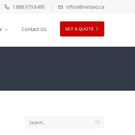
1.888.979.6490
office@nettwo.ca
a
Contact Us
GET A QUOTE