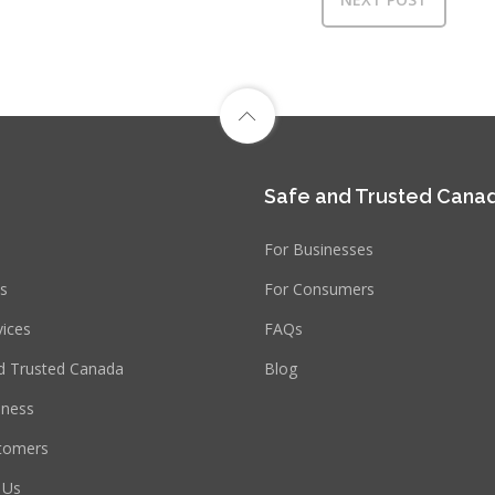
Safe and Trusted Cana
For Businesses
s
For Consumers
vices
FAQs
d Trusted Canada
Blog
iness
tomers
 Us