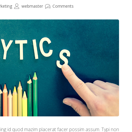
keting
webmaster
Comments
ming id quod mazim placerat facer possim assum. Typi non