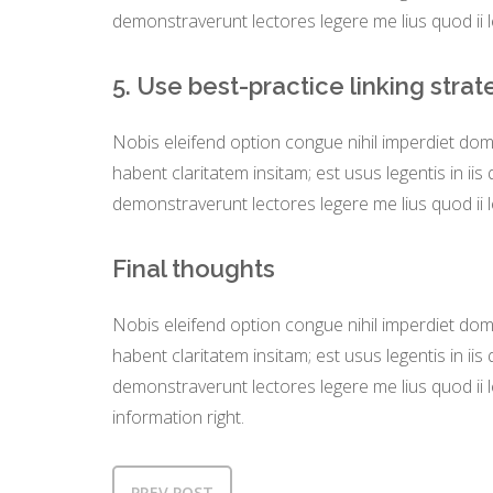
demonstraverunt lectores legere me lius quod ii 
5. Use best-practice linking stra
Nobis eleifend option congue nihil imperdiet do
habent claritatem insitam; est usus legentis in iis
demonstraverunt lectores legere me lius quod ii 
Final thoughts
Nobis eleifend option congue nihil imperdiet do
habent claritatem insitam; est usus legentis in iis
demonstraverunt lectores legere me lius quod ii 
information right.
PREV POST