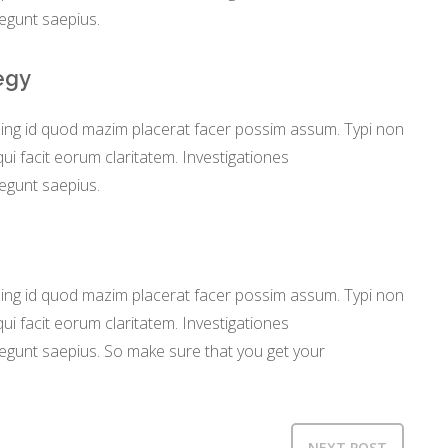
legunt saepius.
tegy
ming id quod mazim placerat facer possim assum. Typi non
 qui facit eorum claritatem. Investigationes
legunt saepius.
ming id quod mazim placerat facer possim assum. Typi non
 qui facit eorum claritatem. Investigationes
legunt saepius. So make sure that you get your
NEXT POST