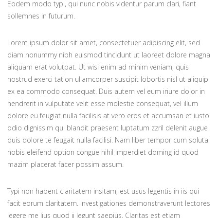
Eodem modo typi, qui nunc nobis videntur parum clari, fiant
sollemnes in futurum.
Lorem ipsum dolor sit amet, consectetuer adipiscing elit, sed
diam nonummy nibh euismod tincidunt ut laoreet dolore magna
aliquam erat volutpat. Ut wisi enim ad minim veniam, quis
nostrud exerci tation ullamcorper suscipit lobortis nisl ut aliquip
ex ea commodo consequat. Duis autem vel eum iriure dolor in
hendrerit in vulputate velit esse molestie consequat, vel illum
dolore eu feugiat nulla facilisis at vero eros et accumsan et iusto
odio dignissim qui blandit praesent luptatum zzril delenit augue
duis dolore te feugait nulla facilisi. Nam liber tempor cum soluta
nobis eleifend option congue nihil imperdiet doming id quod
mazim placerat facer possim assum.
Typi non habent claritatem insitam; est usus legentis in iis qui
facit eorum claritatem. Investigationes demonstraverunt lectores
legere me lius quod ii legunt saepius. Claritas est etiam