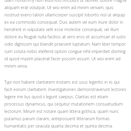
diam nonummy nibh euismod tincidunt ut laoreet
dolore magna
aliquam erat volutpat. Ut wisi enim ad minim veniam, quis
nostrud exerci tation ullamcorper suscipit lobortis nisl ut aliquip
ex ea commodo consequat. Duis autem vel eum iriure dolor in
hendrerit in vulputate velit esse molestie consequat, vel illum
dolore eu feugiat nulla facilisis at vero eros et accumsan et iusto
odio dignissim qui blandit praesent luptatum. Nam liber tempor
cum soluta nobis eleifend option congue nihil imperdiet doming
id quod mazim placerat facer possim assum. Ut wisi enim ad
minim venia.
Typi non habent claritatem insitam; est usus legentis in iis qui
facit eorum claritatem. Investigationes demonstraverunt lectores
legere me lius quod ii legunt saepius. Claritas est etiam
processus dynamicus, qui sequitur mutationem consuetudium
lectorum. Mirum est notare quam littera gothica, quam nunc
putamus parum claram, anteposuerit litterarum formas
humanitatis per seacula quarta decima et quinta decima.