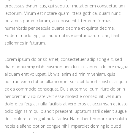
processus dynamicus, qui sequitur mutationem consuetudium
lectorum. Mirum est notare quam littera gothica, quam nunc
putamus parum claram, anteposuerit litterarum formas
humanitatis per seacula quarta decima et quinta decima.
Eodem modo typi, qui nunc nobis videntur parum clari, fiant
sollemnes in futurum.
Lorem ipsum dolor sit amet, consectetuer adipiscing elit, sed
diam nonummy nibh euismod tincidunt ut laoreet dolore magna
aliquam erat volutpat. Ut wisi enim ad minim veniam, quis
nostrud exerci tation ullamcorper suscipit lobortis nisl ut aliquip
ex ea commodo consequat. Duis autem vel eum iriure dolor in
hendrerit in vulputate velit esse molestie consequat, vel illum
dolore eu feugiat nulla facilisis at vero eros et accumsan et iusto
odio dignissim qui blandit praesent luptatum zzril delenit augue
duis dolore te feugait nulla facilisi. Nam liber tempor cum soluta
nobis eleifend option congue nihil imperdiet doming id quod