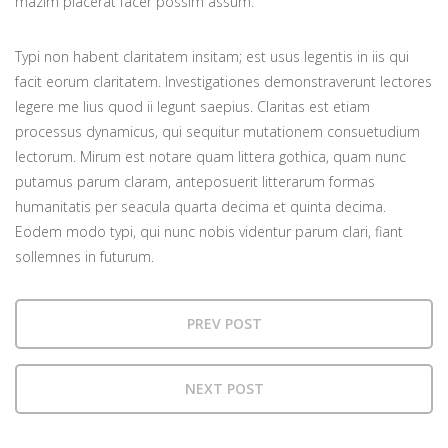
mazim placerat facer possim assum.
Typi non habent claritatem insitam; est usus legentis in iis qui
facit eorum claritatem. Investigationes demonstraverunt lectores
legere me lius quod ii legunt saepius. Claritas est etiam
processus dynamicus, qui sequitur mutationem consuetudium
lectorum. Mirum est notare quam littera gothica, quam nunc
putamus parum claram, anteposuerit litterarum formas
humanitatis per seacula quarta decima et quinta decima.
Eodem modo typi, qui nunc nobis videntur parum clari, fiant
sollemnes in futurum.
PREV POST
NEXT POST